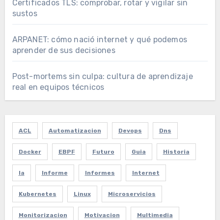
Certificados TLS: comprobar, rotar y vigilar sin
sustos
ARPANET: cómo nació internet y qué podemos
aprender de sus decisiones
Post-mortems sin culpa: cultura de aprendizaje
real en equipos técnicos
ACL
Automatizacion
Devops
Dns
Docker
EBPF
Futuro
Guia
Historia
Ia
Informe
Informes
Internet
Kubernetes
Linux
Microservicios
Monitorizacion
Motivacion
Multimedia