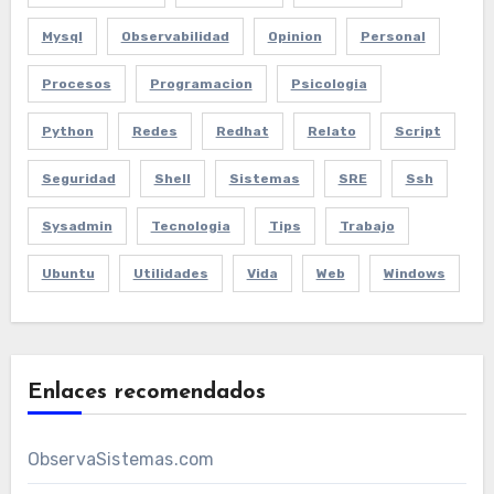
Mysql
Observabilidad
Opinion
Personal
Procesos
Programacion
Psicologia
Python
Redes
Redhat
Relato
Script
Seguridad
Shell
Sistemas
SRE
Ssh
Sysadmin
Tecnologia
Tips
Trabajo
Ubuntu
Utilidades
Vida
Web
Windows
Enlaces recomendados
ObservaSistemas.com