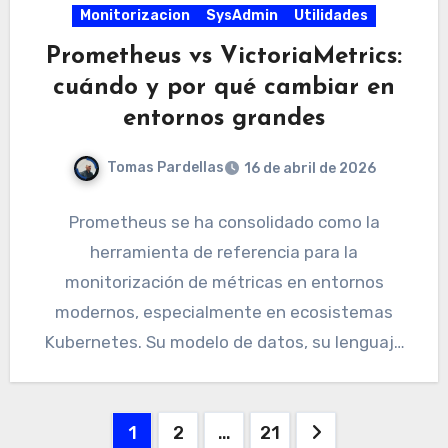
Monitorizacion
SysAdmin
Utilidades
Prometheus vs VictoriaMetrics:
cuándo y por qué cambiar en
entornos grandes
Tomas Pardellas
16 de abril de 2026
Prometheus se ha consolidado como la
herramienta de referencia para la
monitorización de métricas en entornos
modernos, especialmente en ecosistemas
Kubernetes. Su modelo de datos, su lenguaje
de consultas y…
Paginación
1
2
…
21