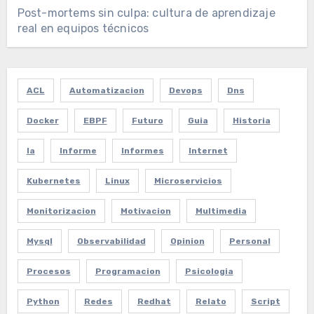
Post-mortems sin culpa: cultura de aprendizaje
real en equipos técnicos
ACL
Automatizacion
Devops
Dns
Docker
EBPF
Futuro
Guia
Historia
Ia
Informe
Informes
Internet
Kubernetes
Linux
Microservicios
Monitorizacion
Motivacion
Multimedia
Mysql
Observabilidad
Opinion
Personal
Procesos
Programacion
Psicologia
Python
Redes
Redhat
Relato
Script