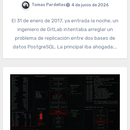
Tomas Pardellas
4 de junio de 2026
El 31 de enero de 2017, ya entrada la noche, un
ingeniero de GitLab intentaba arreglar un
problema de replicación entre dos bases de
datos PostgreSQL. La principal iba ahogada:…