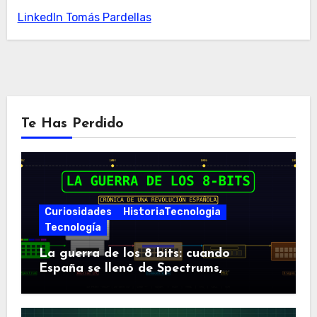
LinkedIn Tomás Pardellas
Te Has Perdido
Curiosidades
HistoriaTecnologia
Tecnología
La guerra de los 8 bits: cuando
España se llenó de Spectrums,
Amstrads y Dragones