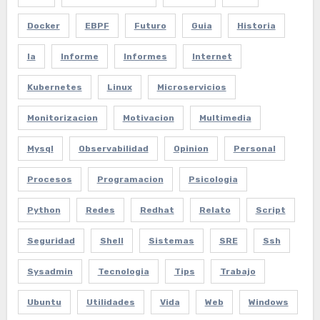
Docker
EBPF
Futuro
Guia
Historia
Ia
Informe
Informes
Internet
Kubernetes
Linux
Microservicios
Monitorizacion
Motivacion
Multimedia
Mysql
Observabilidad
Opinion
Personal
Procesos
Programacion
Psicologia
Python
Redes
Redhat
Relato
Script
Seguridad
Shell
Sistemas
SRE
Ssh
Sysadmin
Tecnologia
Tips
Trabajo
Ubuntu
Utilidades
Vida
Web
Windows