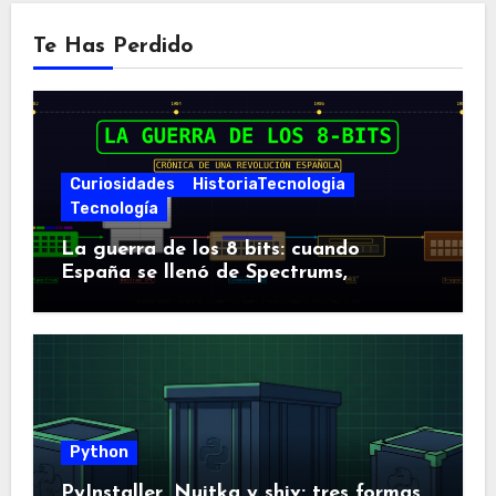
Te Has Perdido
Curiosidades
HistoriaTecnologia
Tecnología
La guerra de los 8 bits: cuando
España se llenó de Spectrums,
Amstrads y Dragones
Python
PyInstaller, Nuitka y shiv: tres formas