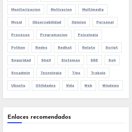
Monitorizacion
Motivacion
Multimedia
Mysql
Observabilidad
Opinion
Personal
Procesos
Programacion
Psicologia
Python
Redes
Redhat
Relato
Script
Seguridad
Shell
Sistemas
SRE
Ssh
Sysadmin
Tecnologia
Tips
Trabajo
Ubuntu
Utilidades
Vida
Web
Windows
Enlaces recomendados