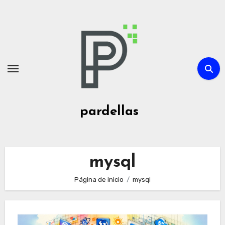
Ir
al
contenido
pardellas
mysql
Página de inicio
mysql