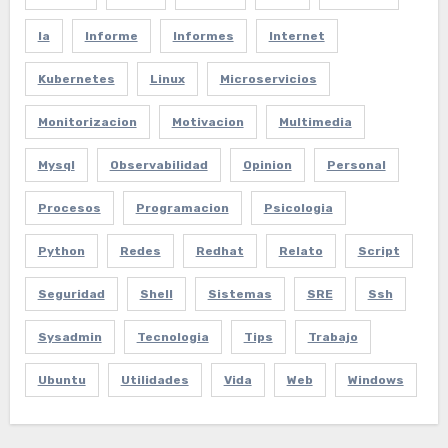
Ia
Informe
Informes
Internet
Kubernetes
Linux
Microservicios
Monitorizacion
Motivacion
Multimedia
Mysql
Observabilidad
Opinion
Personal
Procesos
Programacion
Psicologia
Python
Redes
Redhat
Relato
Script
Seguridad
Shell
Sistemas
SRE
Ssh
Sysadmin
Tecnologia
Tips
Trabajo
Ubuntu
Utilidades
Vida
Web
Windows