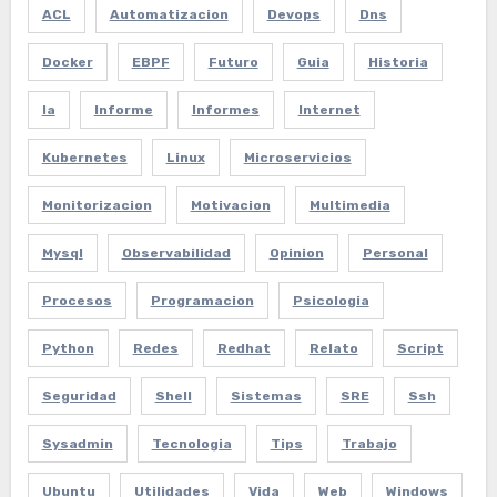
ACL
Automatizacion
Devops
Dns
Docker
EBPF
Futuro
Guia
Historia
Ia
Informe
Informes
Internet
Kubernetes
Linux
Microservicios
Monitorizacion
Motivacion
Multimedia
Mysql
Observabilidad
Opinion
Personal
Procesos
Programacion
Psicologia
Python
Redes
Redhat
Relato
Script
Seguridad
Shell
Sistemas
SRE
Ssh
Sysadmin
Tecnologia
Tips
Trabajo
Ubuntu
Utilidades
Vida
Web
Windows