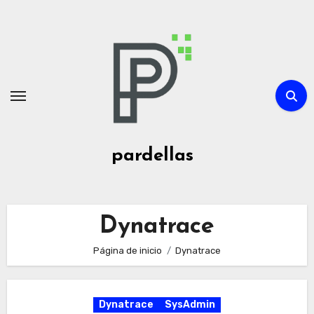
Ir
al
contenido
pardellas
Dynatrace
Página de inicio
Dynatrace
Dynatrace
SysAdmin