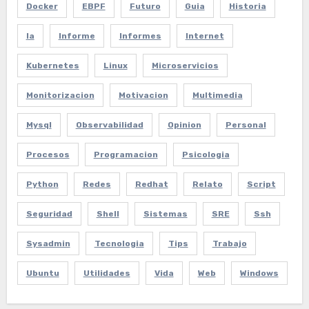
Docker
EBPF
Futuro
Guia
Historia
Ia
Informe
Informes
Internet
Kubernetes
Linux
Microservicios
Monitorizacion
Motivacion
Multimedia
Mysql
Observabilidad
Opinion
Personal
Procesos
Programacion
Psicologia
Python
Redes
Redhat
Relato
Script
Seguridad
Shell
Sistemas
SRE
Ssh
Sysadmin
Tecnologia
Tips
Trabajo
Ubuntu
Utilidades
Vida
Web
Windows