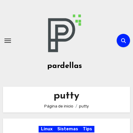
Ir
al
contenido
pardellas
putty
Página de inicio
putty
Linux
Sistemas
Tips