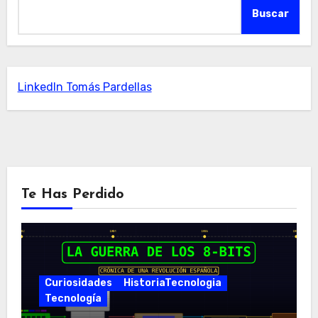
Buscar
LinkedIn Tomás Pardellas
Te Has Perdido
Curiosidades
HistoriaTecnologia
Tecnología