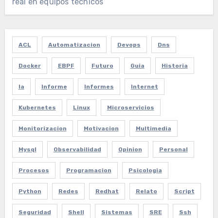
real en equipos técnicos
ACL
Automatizacion
Devops
Dns
Docker
EBPF
Futuro
Guia
Historia
Ia
Informe
Informes
Internet
Kubernetes
Linux
Microservicios
Monitorizacion
Motivacion
Multimedia
Mysql
Observabilidad
Opinion
Personal
Procesos
Programacion
Psicologia
Python
Redes
Redhat
Relato
Script
Seguridad
Shell
Sistemas
SRE
Ssh