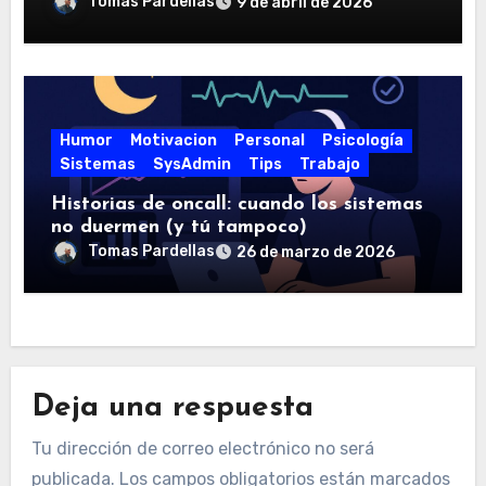
merece la pena
Tomas Pardellas
9 de abril de 2026
Humor
Motivacion
Personal
Psicología
Sistemas
SysAdmin
Tips
Trabajo
Historias de oncall: cuando los sistemas
no duermen (y tú tampoco)
Tomas Pardellas
26 de marzo de 2026
Deja una respuesta
Tu dirección de correo electrónico no será
publicada.
Los campos obligatorios están marcados