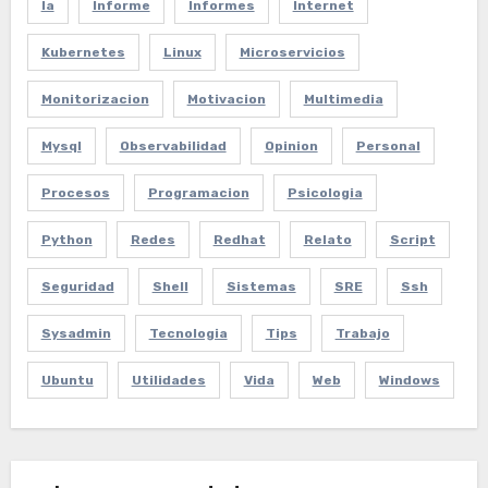
Ia
Informe
Informes
Internet
Kubernetes
Linux
Microservicios
Monitorizacion
Motivacion
Multimedia
Mysql
Observabilidad
Opinion
Personal
Procesos
Programacion
Psicologia
Python
Redes
Redhat
Relato
Script
Seguridad
Shell
Sistemas
SRE
Ssh
Sysadmin
Tecnologia
Tips
Trabajo
Ubuntu
Utilidades
Vida
Web
Windows