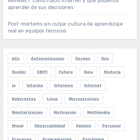
ARPANET: cómo nació internet y qué podemos
aprender de sus decisiones
Post-mortems sin culpa: cultura de aprendizaje
real en equipos técnicos
ACL
Automatizacion
Devops
Dns
Docker
EBPF
Futuro
Guia
Historia
Ia
Informe
Informes
Internet
Kubernetes
Linux
Microservicios
Monitorizacion
Motivacion
Multimedia
Mysql
Observabilidad
Opinion
Personal
Procesos
Programacion
Psicologia