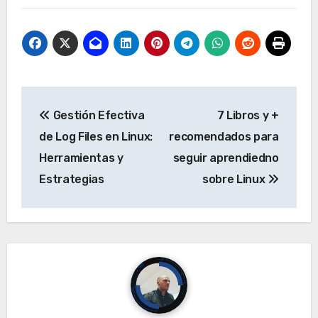
Navegación
Gestión Efectiva
7 Libros y +
de
de Log Files en Linux:
recomendados para
entradas
Herramientas y
seguir aprendiedno
Estrategias
sobre Linux