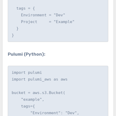
  tags = {

    Environment = "Dev"

    Project     = "Example"

  }

Pulumi (Python):
import pulumi

import pulumi_aws as aws

bucket = aws.s3.Bucket(

    "example",

    tags={

        "Environment": "Dev",
