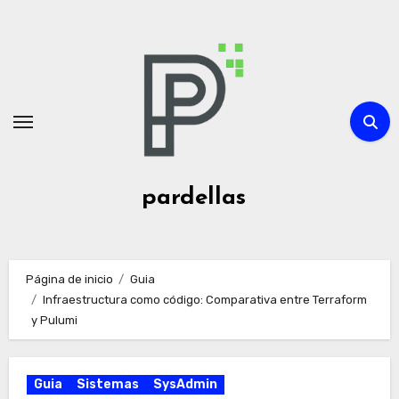
Ir
al
contenido
pardellas
Página de inicio
Guia
Infraestructura como código: Comparativa entre Terraform
y Pulumi
Guia
Sistemas
SysAdmin