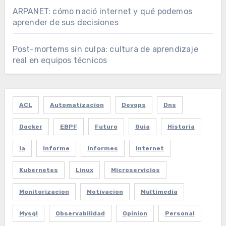
ARPANET: cómo nació internet y qué podemos
aprender de sus decisiones
Post-mortems sin culpa: cultura de aprendizaje
real en equipos técnicos
ACL
Automatizacion
Devops
Dns
Docker
EBPF
Futuro
Guia
Historia
Ia
Informe
Informes
Internet
Kubernetes
Linux
Microservicios
Monitorizacion
Motivacion
Multimedia
Mysql
Observabilidad
Opinion
Personal