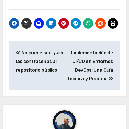
Navegación
No puede ser… ¡subí
Implementación de
de
las contraseñas al
CI/CD en Entornos
entradas
repositorio público!
DevOps: Una Guía
Técnica y Práctica