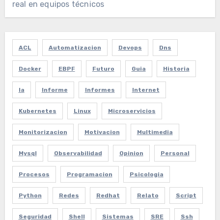
real en equipos técnicos
ACL
Automatizacion
Devops
Dns
Docker
EBPF
Futuro
Guia
Historia
Ia
Informe
Informes
Internet
Kubernetes
Linux
Microservicios
Monitorizacion
Motivacion
Multimedia
Mysql
Observabilidad
Opinion
Personal
Procesos
Programacion
Psicologia
Python
Redes
Redhat
Relato
Script
Seguridad
Shell
Sistemas
SRE
Ssh