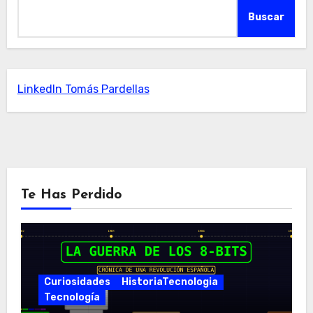
Buscar
LinkedIn Tomás Pardellas
Te Has Perdido
Curiosidades
HistoriaTecnologia
Tecnología