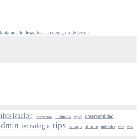
Hablamos de desactivar la cuenta, no de borrar…
itorizacion
observabilidad
multimedia
motivacion
mysql
tips
admin
tecnologia
trabajo
ubuntu
utilidades
vida
Web