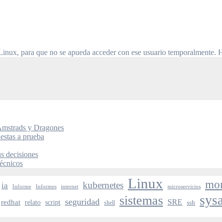
r Linux, para que no se apueda acceder con ese usuario temporalmente. 
 Amstrads y Dragones
uestas a prueba
s decisiones
técnicos
Linux
mon
kubernetes
ia
Informe
Informes
internet
microservicios
sys
sistemas
seguridad
redhat
SRE
relato
script
ssh
shell