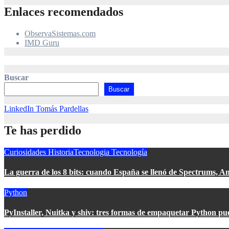
Enlaces recomendados
ObservaSistemas.com
IMD Guru
Buscar
Buscar
LinkedIn Tomás Pardellas
Te has perdido
Curiosidades
HistoriaTecnologia
Tecnología
La guerra de los 8 bits: cuando España se llenó de Spectrums, 
Python
PyInstaller, Nuitka y shiv: tres formas de empaquetar Python pu