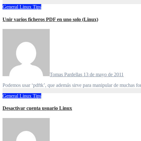
General
Linux
Tips
Unir varios ficheros PDF en uno solo (Linux)
Tomas Pardellas
13 de mayo de 2011
Podemos usar ‘pdftk’, que además sirve para manipular de muchas for
General
Linux
Tips
Desactivar cuenta usuario Linux