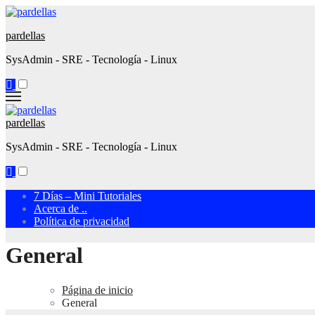
Ir
al
pardellas
contenido
SysAdmin - SRE - Tecnología - Linux
pardellas
SysAdmin - SRE - Tecnología - Linux
7 Días – Mini Tutoriales
Acerca de ..
Política de privacidad
General
Página de inicio
General