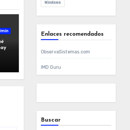
Windows
dmin
Enlaces recomendados
ué
hay
ObservaSistemas.com
IMD Guru
Buscar