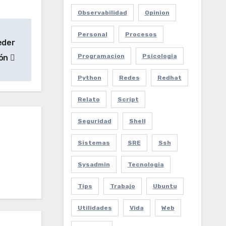
Observabilidad
Opinion
Personal
Procesos
eder
Programacion
Psicologia
ión
Python
Redes
Redhat
Relato
Script
Seguridad
Shell
Sistemas
SRE
Ssh
Sysadmin
Tecnologia
Tips
Trabajo
Ubuntu
Utilidades
Vida
Web