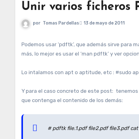
Unir varios ficheros
por
Tomas Pardellas
13 de mayo de 2011
Podemos usar ‘pdftk’, que además sirve para manipular de muchas formas los ficheros pdf. Si queremos saber
más, lo mejor es usar el ‘man pdftk’ y ver opcio
Lo intalamos con apt o aptitude, etc : #sudo ap
Y para el caso concreto de este post: tenemos 
que contenga el contenido de los demás:
# pdftk file.1.pdf file2.pdf file3.pdf ca