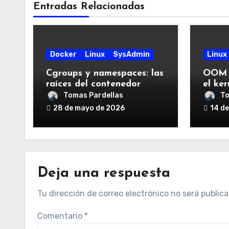
Entradas Relacionadas
Docker
Linux
SysAdmin
Linux
Cgroups y namespaces: las
OOM K
raíces del contenedor
el ke
moderno
proce
Tomas Pardellas
To
contr
28 de mayo de 2026
14 d
Deja una respuesta
Tu dirección de correo electrónico no será publica
Comentario
*