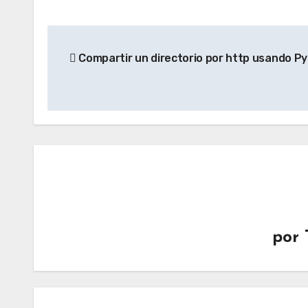
Navegación
Compartir un directorio por http usando P
de
entradas
por