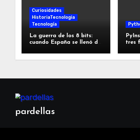
Curiosidades
HistoriaTecnologia
Tecnología
Pyth
La guerra de los 8 bits:
PyIns
cuando España se llenó de
tres 
Spectrums, Amstrads y
empa
Dragones
pues
pardellas