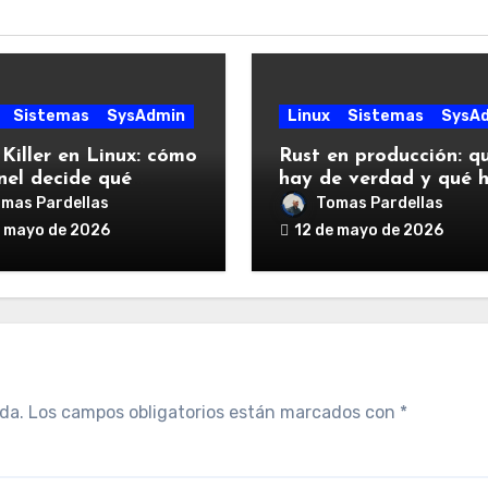
Sistemas
SysAdmin
Linux
Sistemas
SysA
iller en Linux: cómo
Rust en producción: q
rnel decide qué
hay de verdad y qué 
so muere y cómo
de marketing
mas Pardellas
Tomas Pardellas
olarlo
e mayo de 2026
12 de mayo de 2026
da.
Los campos obligatorios están marcados con
*