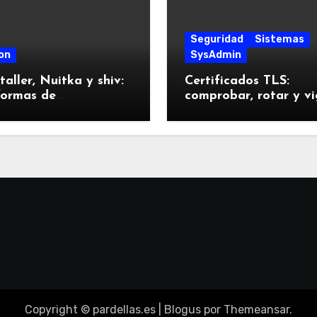
Seguridad
Sistemas
on
SysAdmin
taller, Nuitka y shiv:
Certificados TLS:
formas de
comprobar, rotar y vi
quetar Python
sin sustos
tas a prueba
Copyright © pardellas.es
|
Blogus
por
Themeansar
.