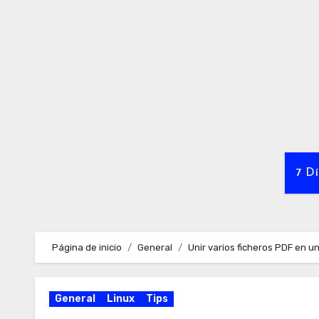
Ir
al
contenido
7 Dí
Página de inicio
General
Unir varios ficheros PDF en un
General
Linux
Tips