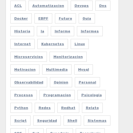
ACL
Automatizacion
Devops
Dns
Docker
EBPF
Futuro
Guia
Historia
Ia
Informe
Informes
Internet
Kubernetes
Linux
Microservicios
Monitorizacion
Motivacion
Multimedia
Mysql
Observabilidad
Opinion
Personal
Procesos
Programacion
Psicologia
Python
Redes
Redhat
Relato
Script
Seguridad
Shell
Sistemas