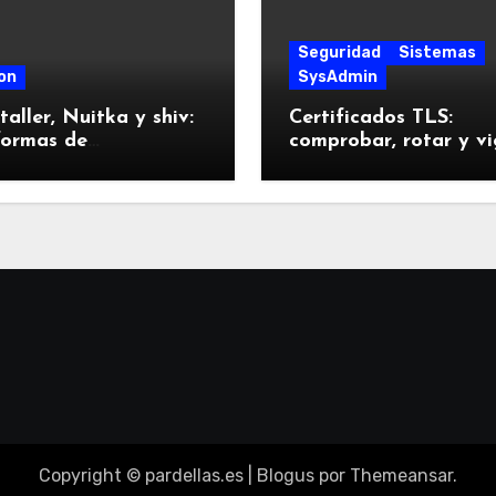
Seguridad
Sistemas
on
SysAdmin
taller, Nuitka y shiv:
Certificados TLS:
formas de
comprobar, rotar y vi
quetar Python
sin sustos
tas a prueba
Copyright © pardellas.es
|
Blogus
por
Themeansar
.