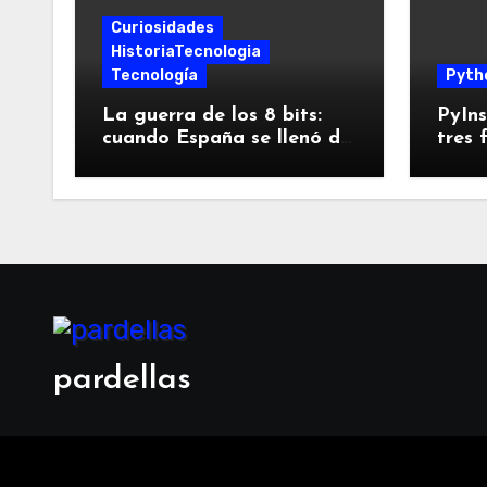
Curiosidades
HistoriaTecnologia
Tecnología
Pyth
La guerra de los 8 bits:
PyIns
cuando España se llenó de
tres 
Spectrums, Amstrads y
empa
Dragones
pues
pardellas