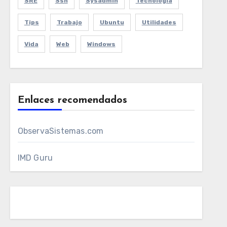
SRE
Ssh
Sysadmin
Tecnologia
Tips
Trabajo
Ubuntu
Utilidades
Vida
Web
Windows
Enlaces recomendados
ObservaSistemas.com
IMD Guru