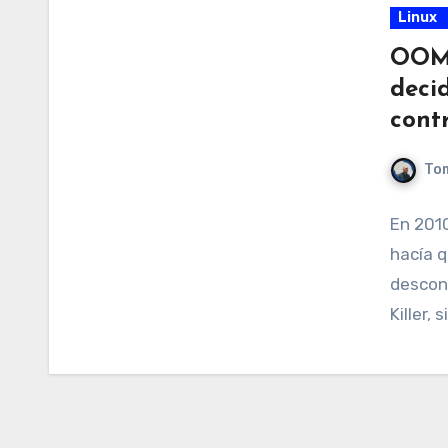
Linux
OOM 
deci
contr
Tom
En 2010
hacía 
descont
Killer,