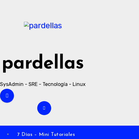
Ir
al
contenido
pardellas
SysAdmin - SRE - Tecnología - Linux
7 Días – Mini Tutoriales