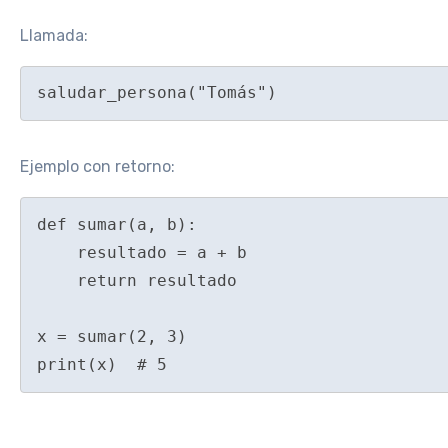
Llamada:
Ejemplo con retorno:
def sumar(a, b):

    resultado = a + b

    return resultado

x = sumar(2, 3)
