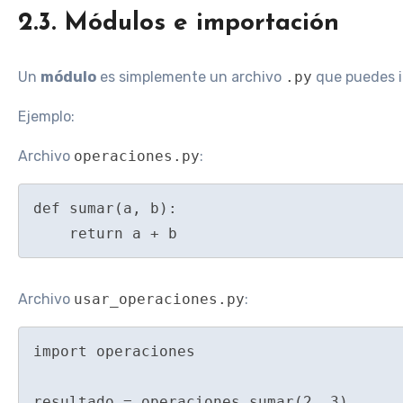
2.3. Módulos e importación
Un
módulo
es simplemente un archivo
.py
que puedes i
Ejemplo:
Archivo
operaciones.py
:
def sumar(a, b):

Archivo
usar_operaciones.py
:
import operaciones

resultado = operaciones.sumar(2, 3)
