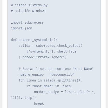
# estado_sistema.py

# Solución Windows

import subprocess

import json

def obtener_systeminfo():

    salida = subprocess.check_output(

        ["systeminfo"], shell=True

    ).decode(errors="ignore")

    # Buscar línea que contiene "Host Name"

    nombre_equipo = "desconocido"

    for linea in salida.splitlines():

        if "Host Name" in linea:

            nombre_equipo = linea.split(":", 
1)[1].strip()

            break
