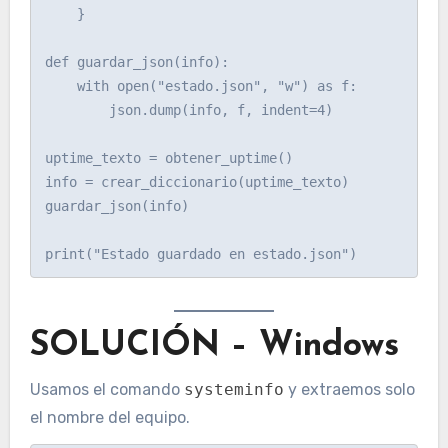
    }

def guardar_json(info):

    with open("estado.json", "w") as f:

        json.dump(info, f, indent=4)

uptime_texto = obtener_uptime()

info = crear_diccionario(uptime_texto)

guardar_json(info)

SOLUCIÓN – Windows
Usamos el comando
systeminfo
y extraemos solo
el nombre del equipo.