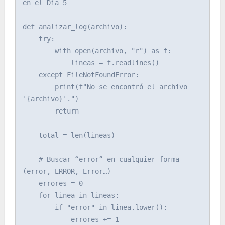
en el Día 5

def analizar_log(archivo):

    try:

        with open(archivo, "r") as f:

            lineas = f.readlines()

    except FileNotFoundError:

        print(f"No se encontró el archivo 
'{archivo}'.")

        return

    total = len(lineas)

    # Buscar “error” en cualquier forma 
(error, ERROR, Error…)

    errores = 0

    for linea in lineas:

        if "error" in linea.lower():

            errores += 1
