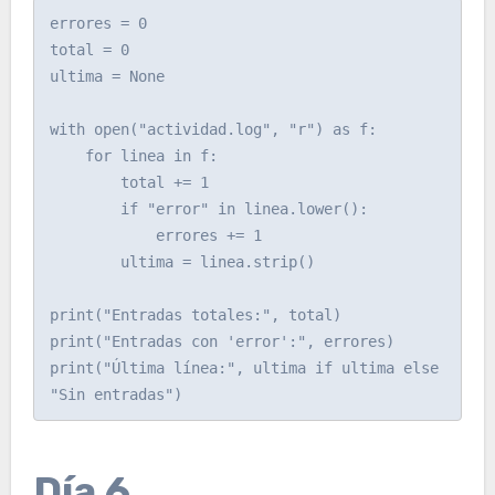
errores = 0

total = 0

ultima = None

with open("actividad.log", "r") as f:

    for linea in f:

        total += 1

        if "error" in linea.lower():

            errores += 1

        ultima = linea.strip()

print("Entradas totales:", total)

print("Entradas con 'error':", errores)

print("Última línea:", ultima if ultima else 
"Sin entradas")
Día 6