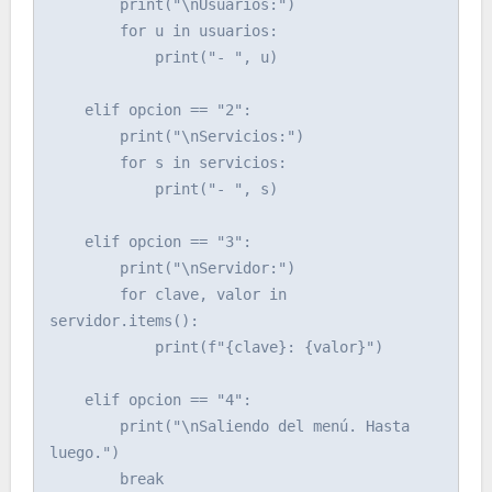
        print("\nUsuarios:")

        for u in usuarios:

            print("- ", u)

    elif opcion == "2":

        print("\nServicios:")

        for s in servicios:

            print("- ", s)

    elif opcion == "3":

        print("\nServidor:")

        for clave, valor in 
servidor.items():

            print(f"{clave}: {valor}")

    elif opcion == "4":

        print("\nSaliendo del menú. Hasta 
luego.")

        break
