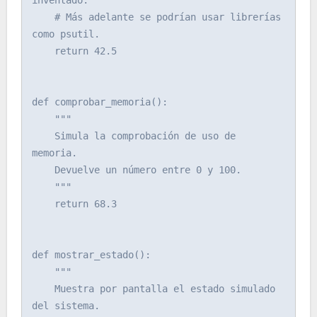
    # Más adelante se podrían usar librerías 
como psutil.

    return 42.5

def comprobar_memoria():

    """

    Simula la comprobación de uso de 
memoria.

    Devuelve un número entre 0 y 100.

    """

    return 68.3

def mostrar_estado():

    """

    Muestra por pantalla el estado simulado 
del sistema.
