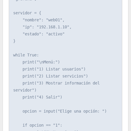
servidor = {

    "nombre": "web01",

    "ip": "192.168.1.10",

    "estado": "activo"

}

while True:

    print("\nMenú:")

    print("1) Listar usuarios")

    print("2) Listar servicios")

    print("3) Mostrar información del 
servidor")

    print("4) Salir")

    opcion = input("Elige una opción: ")

    if opcion == "1":
