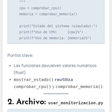
    """

    cpu = comprobar_cpu()

    memoria = comprobar_memoria()

    print("Estado del sistema (simulado):")

    print(f"Uso de CPU:     {cpu}%")

Puntos clave:
Las funciones devuelven valores numéricos
(float).
mostrar_estado()
reutiliza
comprobar_cpu()
y
comprobar_memoria()
.
2. Archivo:
usar_monitorizacion.py