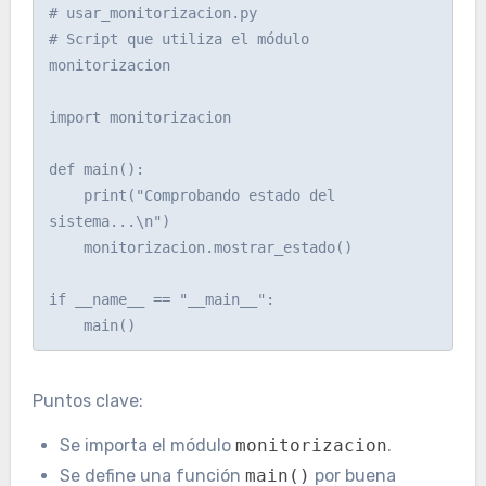
# usar_monitorizacion.py

# Script que utiliza el módulo 
monitorizacion

import monitorizacion

def main():

    print("Comprobando estado del 
sistema...\n")

    monitorizacion.mostrar_estado()

if __name__ == "__main__":

Puntos clave:
Se importa el módulo
monitorizacion
.
Se define una función
main()
por buena