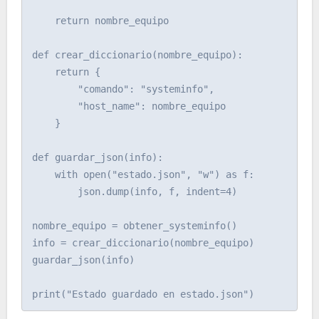
    return nombre_equipo

def crear_diccionario(nombre_equipo):

    return {

        "comando": "systeminfo",

        "host_name": nombre_equipo

    }

def guardar_json(info):

    with open("estado.json", "w") as f:

        json.dump(info, f, indent=4)

nombre_equipo = obtener_systeminfo()

info = crear_diccionario(nombre_equipo)

guardar_json(info)
