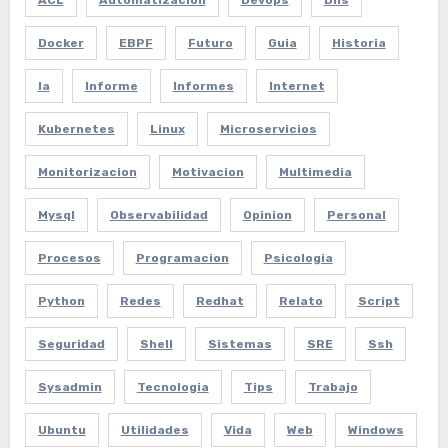
Docker
EBPF
Futuro
Guia
Historia
Ia
Informe
Informes
Internet
Kubernetes
Linux
Microservicios
Monitorizacion
Motivacion
Multimedia
Mysql
Observabilidad
Opinion
Personal
Procesos
Programacion
Psicologia
Python
Redes
Redhat
Relato
Script
Seguridad
Shell
Sistemas
SRE
Ssh
Sysadmin
Tecnologia
Tips
Trabajo
Ubuntu
Utilidades
Vida
Web
Windows