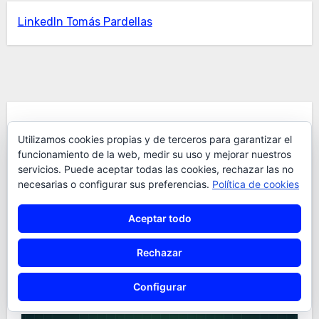
LinkedIn Tomás Pardellas
Te Has Perdido
Utilizamos cookies propias y de terceros para garantizar el
funcionamiento de la web, medir su uso y mejorar nuestros
servicios. Puede aceptar todas las cookies, rechazar las no
necesarias o configurar sus preferencias.
Política de cookies
Aceptar todo
Curiosidades
HistoriaTecnologia
Tecnología
Rechazar
La guerra de los 8 bits: cuando
España se llenó de Spectrums,
Configurar
Amstrads y Dragones