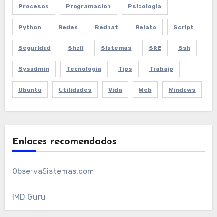
Procesos
Programacion
Psicologia
Python
Redes
Redhat
Relato
Script
Seguridad
Shell
Sistemas
SRE
Ssh
Sysadmin
Tecnologia
Tips
Trabajo
Ubuntu
Utilidades
Vida
Web
Windows
Enlaces recomendados
ObservaSistemas.com
IMD Guru