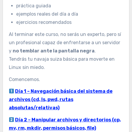
práctica guiada
ejemplos reales del día a día
ejercicios recomendados
Al terminar este curso, no serás un experto, pero sí
un profesional capaz de enfrentarse a un servidor
y
no temblar ante la pantalla negra
.
Tendrás tu navaja suiza básica para moverte en
Linux sin miedo.
Comencemos.
Día 1 – Navegación básica del sistema de
archivos (cd, ls, pwd, rutas
absolutas/relativas)
Día 2 – Manipular archivos y directorios (cp,
mv, rm, mkdir, permisos básicos, file)