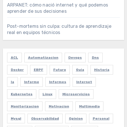
ARPANET: cómo nació internet y qué podemos
aprender de sus decisiones
Post-mortems sin culpa: cultura de aprendizaje
real en equipos técnicos
ACL
Automatizacion
Devops
Dns
Docker
EBPF
Futuro
Guia
Historia
Ia
Informe
Informes
Internet
Kubernetes
Linux
Microservicios
Monitorizacion
Motivacion
Multimedia
Mysql
Observabilidad
Opinion
Personal