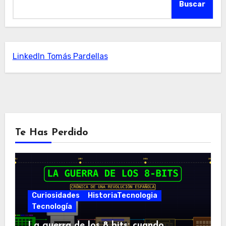
Buscar
LinkedIn Tomás Pardellas
Te Has Perdido
Curiosidades
HistoriaTecnologia
Tecnología
La guerra de los 8 bits: cuando