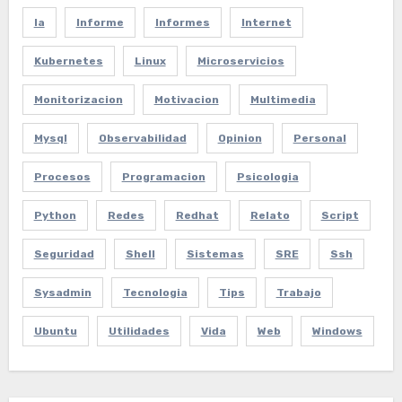
Ia
Informe
Informes
Internet
Kubernetes
Linux
Microservicios
Monitorizacion
Motivacion
Multimedia
Mysql
Observabilidad
Opinion
Personal
Procesos
Programacion
Psicologia
Python
Redes
Redhat
Relato
Script
Seguridad
Shell
Sistemas
SRE
Ssh
Sysadmin
Tecnologia
Tips
Trabajo
Ubuntu
Utilidades
Vida
Web
Windows