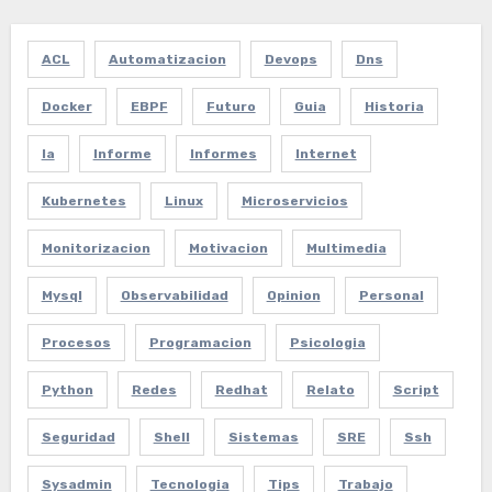
ACL
Automatizacion
Devops
Dns
Docker
EBPF
Futuro
Guia
Historia
Ia
Informe
Informes
Internet
Kubernetes
Linux
Microservicios
Monitorizacion
Motivacion
Multimedia
Mysql
Observabilidad
Opinion
Personal
Procesos
Programacion
Psicologia
Python
Redes
Redhat
Relato
Script
Seguridad
Shell
Sistemas
SRE
Ssh
Sysadmin
Tecnologia
Tips
Trabajo