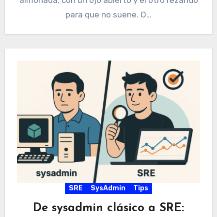
almohada, con un ojo abierto y el otro rezando
para que no suene. O…
SRE
SysAdmin
Tips
De sysadmin clásico a SRE: