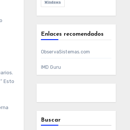
Windows
o
Enlaces recomendados
ObservaSistemas.com
IMD Guru
arios.
” Esto
erna
Buscar