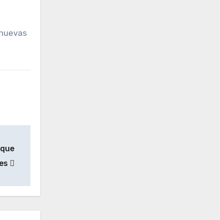
 nuevas
oque
res