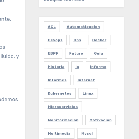
no
ente.
ACL
Automatizacion
Devops
Dns
Docker
nos
EBPF
Futuro
Guia
luido, y
Historia
Ia
Informe
Informes
Internet
Kubernetes
Linux
podemos
Microservicios
Monitorizacion
Motivacion
Multimedia
Mysql