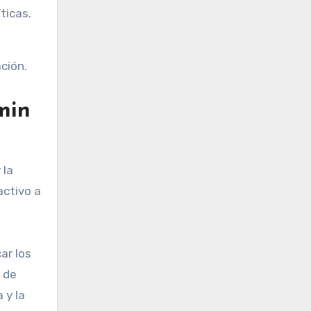
ticas.
ción.
min
 la
activo a
ar los
a de
 y la