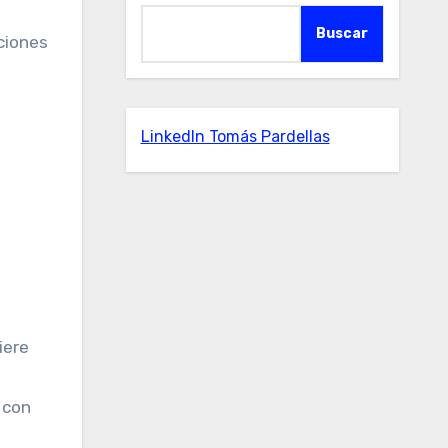
Buscar
ciones
LinkedIn Tomás Pardellas
iere
 con