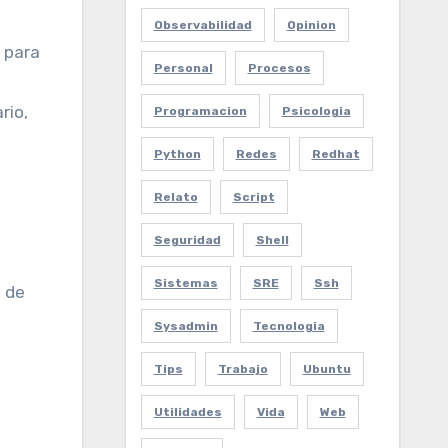
Observabilidad
Opinion
 para
Personal
Procesos
rio,
Programacion
Psicologia
Python
Redes
Redhat
Relato
Script
Seguridad
Shell
Sistemas
SRE
Ssh
 de
Sysadmin
Tecnologia
Tips
Trabajo
Ubuntu
Utilidades
Vida
Web