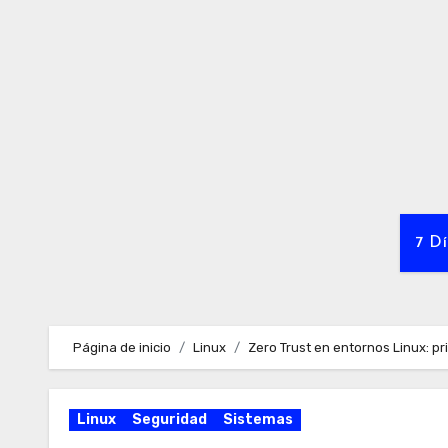
Ir
al
contenido
7 Dí
Página de inicio
Linux
Zero Trust en entornos Linux: pr
Linux
Seguridad
Sistemas