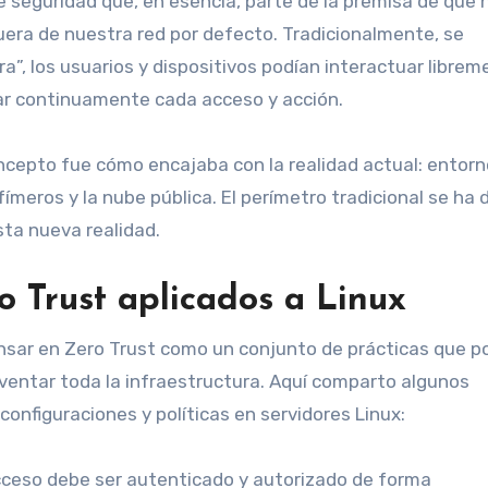
 de seguridad que, en esencia, parte de la premisa de que 
uera de nuestra red por defecto. Tradicionalmente, se
a”, los usuarios y dispositivos podían interactuar librem
icar continuamente cada acceso y acción.
ncepto fue cómo encajaba con la realidad actual: entor
meros y la nube pública. El perímetro tradicional se ha di
ta nueva realidad.
o Trust aplicados a Linux
nsar en Zero Trust como un conjunto de prácticas que 
ventar toda la infraestructura. Aquí comparto algunos
configuraciones y políticas en servidores Linux:
ceso debe ser autenticado y autorizado de forma