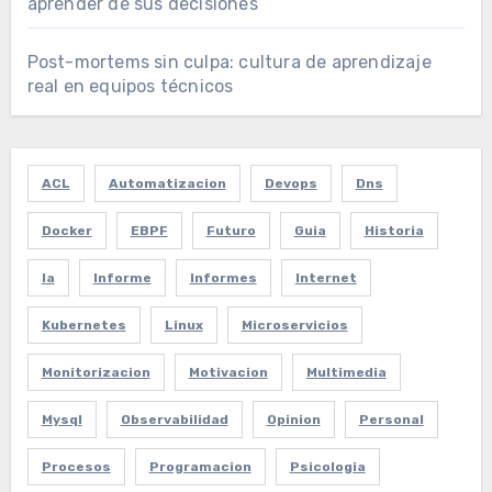
aprender de sus decisiones
Post-mortems sin culpa: cultura de aprendizaje
real en equipos técnicos
ACL
Automatizacion
Devops
Dns
Docker
EBPF
Futuro
Guia
Historia
Ia
Informe
Informes
Internet
Kubernetes
Linux
Microservicios
Monitorizacion
Motivacion
Multimedia
Mysql
Observabilidad
Opinion
Personal
Procesos
Programacion
Psicologia