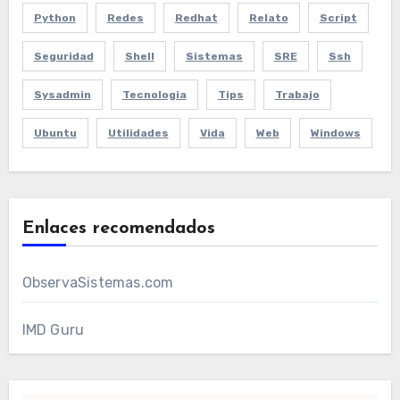
Python
Redes
Redhat
Relato
Script
Seguridad
Shell
Sistemas
SRE
Ssh
Sysadmin
Tecnologia
Tips
Trabajo
Ubuntu
Utilidades
Vida
Web
Windows
Enlaces recomendados
ObservaSistemas.com
IMD Guru