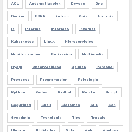
ACL
Automatizacion
Devops
Dns
Docker
EBPF
Futuro
Guia
Historia
Ia
Informe
Informes
Internet
Kubernetes
Linux
Microservicios
Monitorizacion
Motivacion
Multimedia
Mysql
Observabilidad
Opinion
Personal
Procesos
Programacion
Psicologia
Python
Redes
Redhat
Relato
Script
Seguridad
Shell
Sistemas
SRE
Ssh
Sysadmin
Tecnologia
Tips
Trabajo
Ubuntu
Utilidades
Vida
Web
Windows