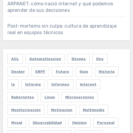
ARPANET: cómo nació internet y qué podemos
aprender de sus decisiones
Post-mortems sin culpa: cultura de aprendizaje
real en equipos técnicos
ACL
Automatizacion
Devops
Dns
Docker
EBPF
Futuro
Guia
Historia
Ia
Informe
Informes
Internet
Kubernetes
Linux
Microservicios
Monitorizacion
Motivacion
Multimedia
Mysql
Observabilidad
Opinion
Personal