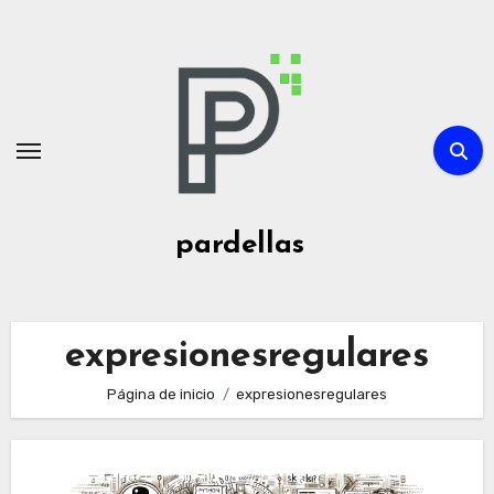
Ir
al
contenido
pardellas
expresionesregulares
Página de inicio
expresionesregulares