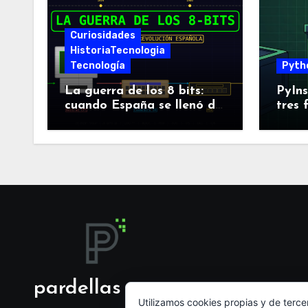
Curiosidades
HistoriaTecnologia
Tecnología
Pyth
La guerra de los 8 bits:
PyIns
cuando España se llenó de
tres 
Spectrums, Amstrads y
empa
Dragones
pues
pardellas
Utilizamos cookies propias y de terce