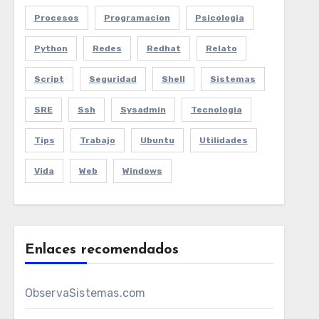
Procesos
Programacion
Psicologia
Python
Redes
Redhat
Relato
Script
Seguridad
Shell
Sistemas
SRE
Ssh
Sysadmin
Tecnologia
Tips
Trabajo
Ubuntu
Utilidades
Vida
Web
Windows
Enlaces recomendados
ObservaSistemas.com