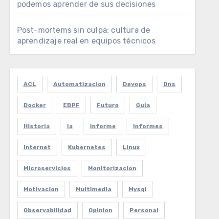
podemos aprender de sus decisiones
Post-mortems sin culpa: cultura de
aprendizaje real en equipos técnicos
ACL
Automatizacion
Devops
Dns
Docker
EBPF
Futuro
Guia
Historia
Ia
Informe
Informes
Internet
Kubernetes
Linux
Microservicios
Monitorizacion
Motivacion
Multimedia
Mysql
Observabilidad
Opinion
Personal