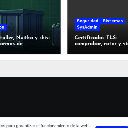
Seguridad
Sistemas
on
SysAdmin
taller, Nuitka y shiv:
Certificados TLS:
formas de
comprobar, rotar y vi
quetar Python
sin sustos
tas a prueba
ros para garantizar el funcionamiento de la web,