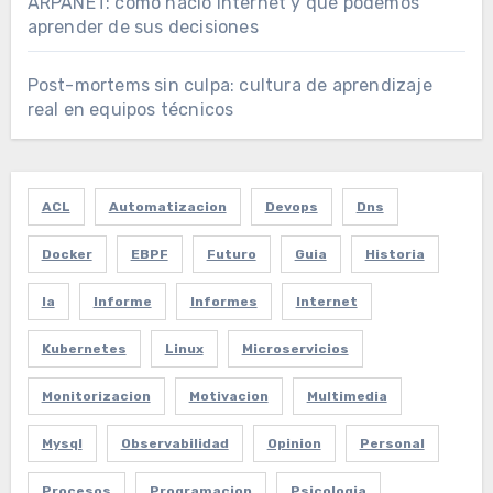
ARPANET: cómo nació internet y qué podemos
aprender de sus decisiones
Post-mortems sin culpa: cultura de aprendizaje
real en equipos técnicos
ACL
Automatizacion
Devops
Dns
Docker
EBPF
Futuro
Guia
Historia
Ia
Informe
Informes
Internet
Kubernetes
Linux
Microservicios
Monitorizacion
Motivacion
Multimedia
Mysql
Observabilidad
Opinion
Personal
Procesos
Programacion
Psicologia