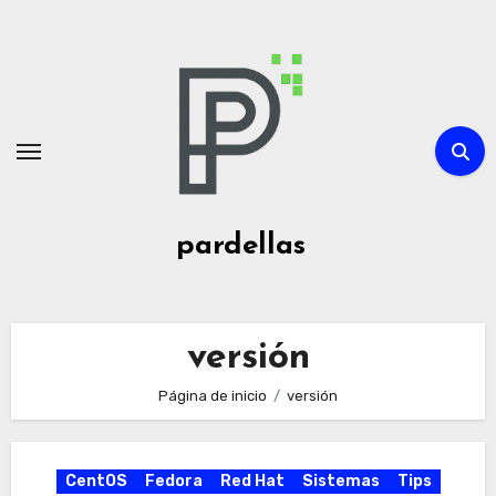
Ir
al
contenido
pardellas
versión
Página de inicio
versión
CentOS
Fedora
Red Hat
Sistemas
Tips