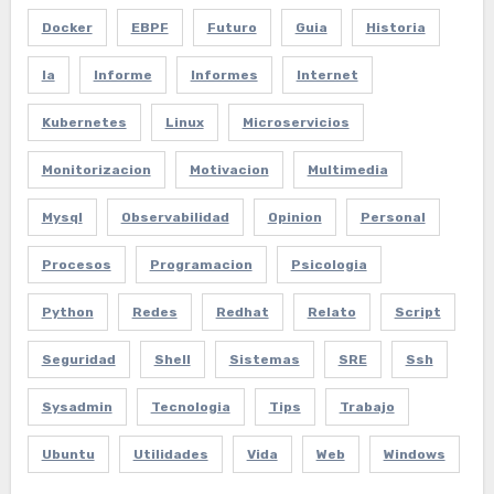
Docker
EBPF
Futuro
Guia
Historia
Ia
Informe
Informes
Internet
Kubernetes
Linux
Microservicios
Monitorizacion
Motivacion
Multimedia
Mysql
Observabilidad
Opinion
Personal
Procesos
Programacion
Psicologia
Python
Redes
Redhat
Relato
Script
Seguridad
Shell
Sistemas
SRE
Ssh
Sysadmin
Tecnologia
Tips
Trabajo
Ubuntu
Utilidades
Vida
Web
Windows