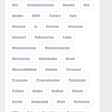
ACL
Automatizacion
Devops
Dns
Docker
EBPF
Futuro
Guia
Historia
Ia
Informe
Informes
Internet
Kubernetes
Linux
Microservicios
Monitorizacion
Motivacion
Multimedia
Mysql
Observabilidad
Opinion
Personal
Procesos
Programacion
Psicologia
Python
Redes
Redhat
Relato
Script
Seguridad
Shell
Sistemas