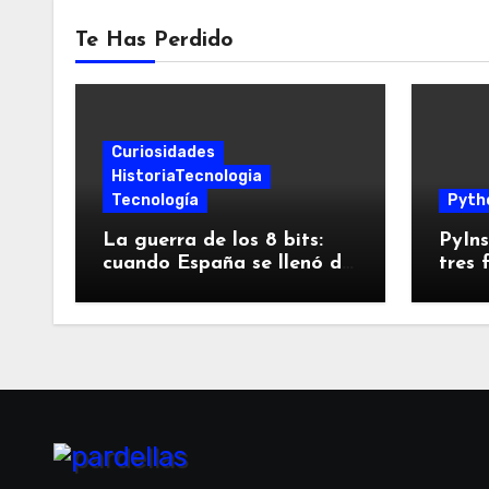
Te Has Perdido
Curiosidades
HistoriaTecnologia
Tecnología
Pyth
La guerra de los 8 bits:
PyIns
cuando España se llenó de
tres 
Spectrums, Amstrads y
empa
Dragones
pues