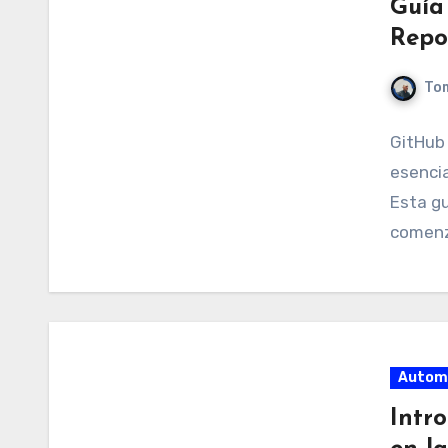
Guía
Repo
Tom
GitHub
esencia
Esta gu
comenz
Autom
Intr