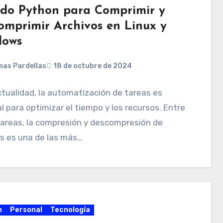
do Python para Comprimir y
omprimir Archivos en Linux y
ows
as Pardellas
18 de octubre de 2024
ctualidad, la automatización de tareas es
l para optimizar el tiempo y los recursos. Entre
tareas, la compresión y descompresión de
s es una de las más…
n
Personal
Tecnología