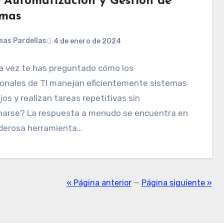
a Automatización y Gestión de
emas
as Pardellas
4 de enero de 2024
a vez te has preguntado cómo los
ionales de TI manejan eficientemente sistemas
os y realizan tareas repetitivas sin
narse? La respuesta a menudo se encuentra en
derosa herramienta…
« Página anterior
—
Página siguiente »