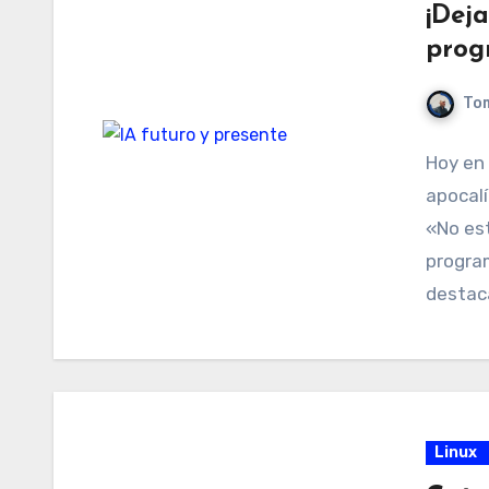
¡Dej
prog
Tom
Hoy en 
apocalí
«No est
program
destac
Linux