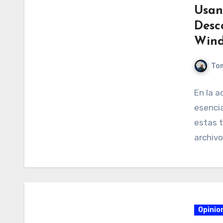
Usan
Desc
Wind
Tom
En la a
esencia
estas 
archivo
Opinio