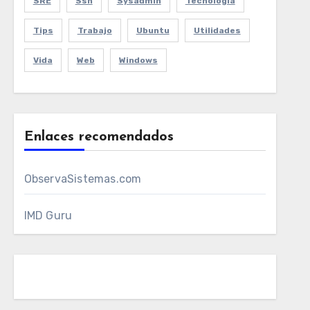
SRE
Ssh
Sysadmin
Tecnologia
Tips
Trabajo
Ubuntu
Utilidades
Vida
Web
Windows
Enlaces recomendados
ObservaSistemas.com
IMD Guru