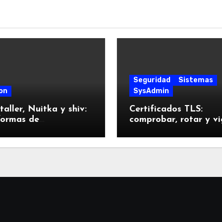
Seguridad
Sistemas
on
SysAdmin
taller, Nuitka y shiv:
Certificados TLS:
formas de
comprobar, rotar y vi
quetar Python
sin sustos
tas a prueba