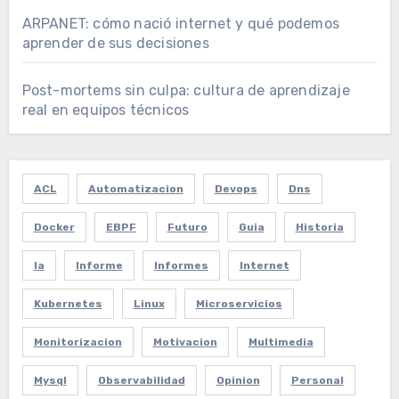
ARPANET: cómo nació internet y qué podemos
aprender de sus decisiones
Post-mortems sin culpa: cultura de aprendizaje
real en equipos técnicos
ACL
Automatizacion
Devops
Dns
Docker
EBPF
Futuro
Guia
Historia
Ia
Informe
Informes
Internet
Kubernetes
Linux
Microservicios
Monitorizacion
Motivacion
Multimedia
Mysql
Observabilidad
Opinion
Personal