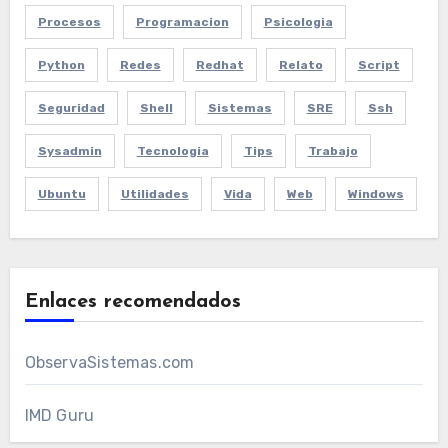
Procesos
Programacion
Psicologia
Python
Redes
Redhat
Relato
Script
Seguridad
Shell
Sistemas
SRE
Ssh
Sysadmin
Tecnologia
Tips
Trabajo
Ubuntu
Utilidades
Vida
Web
Windows
Enlaces recomendados
ObservaSistemas.com
IMD Guru