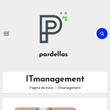
Ir
al
contenido
pardellas
ITmanagement
Página de inicio
ITmanagement