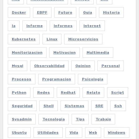
Docker
EBPF
Futuro
Guia
Historia
Ia
Informe
Informes
Internet
Kubernetes
Linux
Microservicios
Monitorizacion
Motivacion
Multimedia
Mysql
Observabilidad
Opinion
Personal
Procesos
Programacion
Psicologia
Python
Redes
Redhat
Relato
Script
Seguridad
Shell
Sistemas
SRE
Ssh
Sysadmin
Tecnologia
Tips
Trabajo
Ubuntu
Utilidades
Vida
Web
Windows