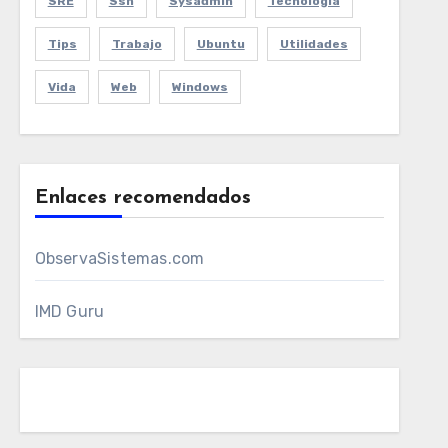
SRE
Ssh
Sysadmin
Tecnologia
Tips
Trabajo
Ubuntu
Utilidades
Vida
Web
Windows
Enlaces recomendados
ObservaSistemas.com
IMD Guru