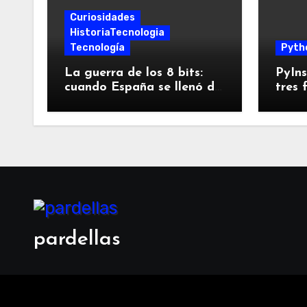
Curiosidades
HistoriaTecnologia
Tecnología
Pyth
La guerra de los 8 bits:
PyIns
cuando España se llenó de
tres 
Spectrums, Amstrads y
empa
Dragones
pues
pardellas