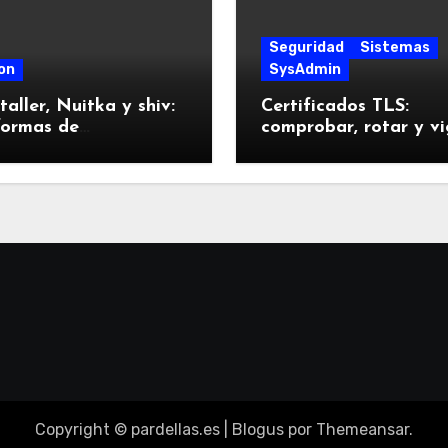
Seguridad
Sistemas
on
SysAdmin
taller, Nuitka y shiv:
Certificados TLS:
formas de
comprobar, rotar y vi
quetar Python
sin sustos
tas a prueba
Copyright © pardellas.es
|
Blogus
por
Themeansar
.