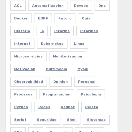
ACL
Automatizacion
Devops
Dns
Docker
EBPF
Futuro
Guia
Historia
Ia
Informe
Informes
Internet
Kubernetes
Linux
Microservicios
Monitorizacion
Motivacion
Multimedia
Mysql
Observabilidad
Opinion
Personal
Procesos
Programacion
Psicologia
Python
Redes
Redhat
Relato
Script
Seguridad
Shell
Sistemas