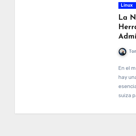
Linux
La N
Herr
Admi
Tom
En el m
hay un
esenci
suiza p