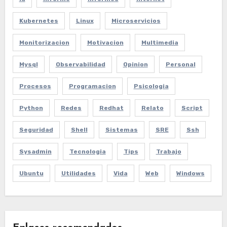
Kubernetes
Linux
Microservicios
Monitorizacion
Motivacion
Multimedia
Mysql
Observabilidad
Opinion
Personal
Procesos
Programacion
Psicologia
Python
Redes
Redhat
Relato
Script
Seguridad
Shell
Sistemas
SRE
Ssh
Sysadmin
Tecnologia
Tips
Trabajo
Ubuntu
Utilidades
Vida
Web
Windows